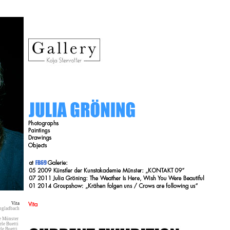
Vita
engladbach
mie Münster
niele Buetti
iele Buetti.