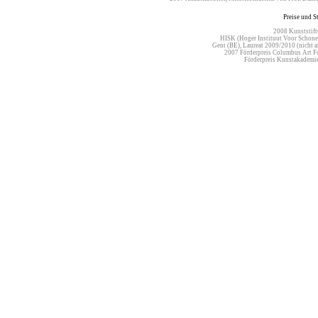
Preise und S
2008 Kunstst
HISK (Hoger Instituut Voor Scho
Gent (BE), Laureat 2009/2010 (nicht
2007 Förderpreis Columbus Art
Förderpreis Kunstakadem