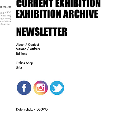
tipendien:
iftung NRW
ne Kunsten)
 angetreten)
 Foundation
ie Münster.